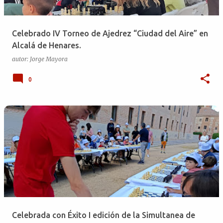
d
a
Celebrado IV Torneo de Ajedrez “Ciudad del Aire” en
s
Alcalá de Henares.
autor:
Jorge Mayora
0
Celebrada con Éxito I edición de la Simultanea de