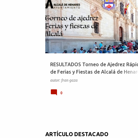
E
n
t
r
a
d
a
RESULTADOS Torneo de Ajedrez Rápi
s
de Ferias y Fiestas de Alcalá de Henar
2022
autor:
fran gaza
0
ARTÍCULO DESTACADO