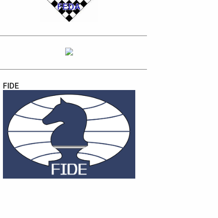
1
agosto
2
julio
3
junio
8
mayo
2
abril
FIDE
1
enero
10
2022
1
diciembre
1
octubre
1
septiembre
1
agosto
RESULTADOS Torneo de Ajedrez
Rápido de Ferias y F...
1
julio