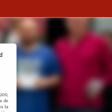
d
2200,
a de
n la