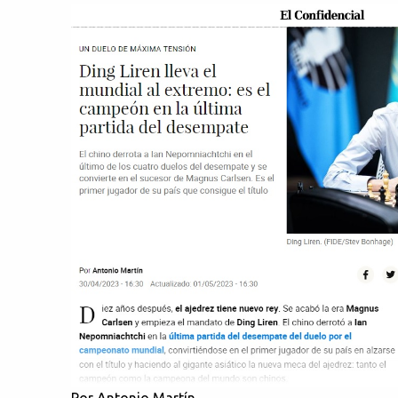
a
r
i
o
s
Por Antonio Martín