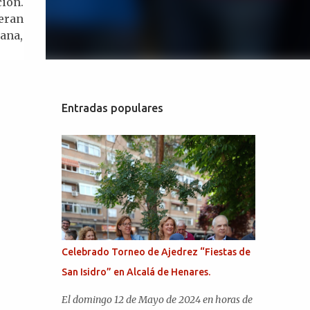
ión.
eran
ana,
Entradas populares
Celebrado Torneo de Ajedrez “Fiestas de
San Isidro” en Alcalá de Henares.
El domingo 12 de Mayo de 2024 en horas de