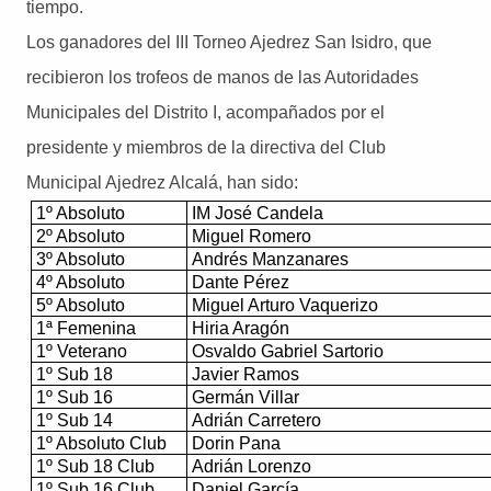
tiempo.
Los ganadores del III Torneo Ajedrez San Isidro, que
recibieron los trofeos de manos de las Autoridades
Municipales del Distrito I, acompañados por el
presidente y miembros de la directiva del Club
Municipal Ajedrez Alcalá, han sido:
1º Absoluto
IM José Candela
2º Absoluto
Miguel Romero
3º Absoluto
Andrés Manzanares
4º Absoluto
Dante Pérez
5º Absoluto
Miguel Arturo Vaquerizo
1ª Femenina
Hiria Aragón
1º Veterano
Osvaldo Gabriel Sartorio
1º Sub 18
Javier Ramos
1º Sub 16
Germán Villar
1º Sub 14
Adrián Carretero
1º Absoluto Club
Dorin Pana
1º Sub 18 Club
Adrián Lorenzo
1º Sub 16 Club
Daniel García